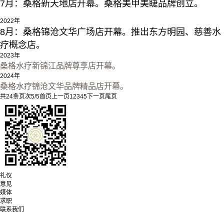
7月：桑格新天地店开幕。桑格美甲美睫品牌创立。
2022年
8月：桑格锦沧文华广场店开幕。推出东方明园、慈善水
疗概念店。
2023年
桑格水疗新锦江品牌尊享店开幕。
2024年
桑格水疗锦沧文华品牌精品店开幕。
共
24
条
页次5/5
首页
上一页
1
2
3
4
5
下一页
尾页
礼仪
意见
媒体
求职
联系我们